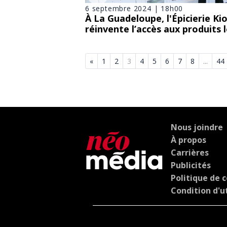
6 septembre 2024 | 18h00
À La Guadeloupe, l'Épicierie Ki
réinvente l’accès aux produits 
«
1
2
3
4
5
6
7
8
...
44
Nous joindre
À propos
Carrières
Publicités
Politique de c
Condition d'ut