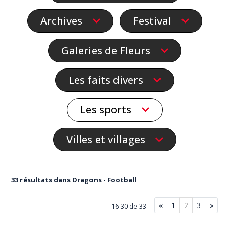
Archives
Festival
Galeries de Fleurs
Les faits divers
Les sports
Villes et villages
33 résultats dans Dragons - Football
«
1
2
3
»
16-30 de 33