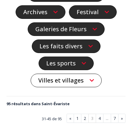
Archives
Festival
Galeries de Fleurs
Les faits divers
Les sports
Villes et villages
95 résultats dans Saint-Évariste
«
1
2
3
4
...
7
»
31-45 de 95