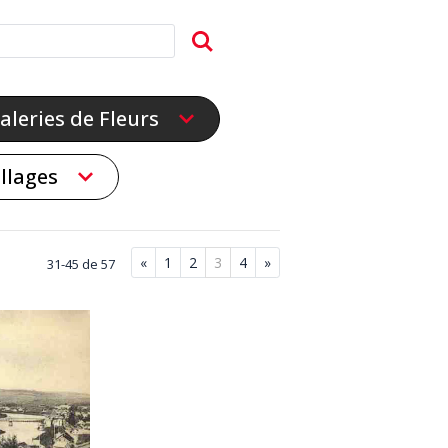
aleries de Fleurs
illages
«
1
2
3
4
»
31-45 de 57