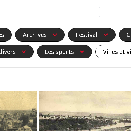
es
Archives
Festival
G
divers
Les sports
Villes et v