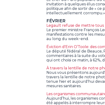
invitation à quelques élus con
politique afin de sortir de « c
intellectuellement corrompu.»
FÉVRIER
Legault refuse de mettre tous
Le premier ministre François L
manifestations contre les mesur
au long du week−end.
Éviction d'Erin O’Toole: des c
Le député fédéral de Beauce, R
commentaires à la suite du vot
qui ont choisi ce matin, à 62%,
À travers la lentille de notre 
Nous vous présentons aujourd'
travers la lentille de notre phot
tenue hier et aujourd'hui deva
mesures sanitaires.
Les organismes communautaire
Aujourd’hui, les organismes 
été appelés à interrompre leurs 