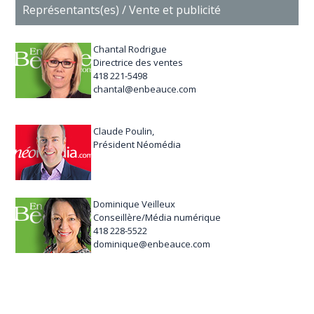
Représentants(es) / Vente et publicité
Chantal Rodrigue
Directrice des ventes
418 221-5498
chantal@enbeauce.com
Claude Poulin,
Président Néomédia
Dominique Veilleux
Conseillère/Média numérique
418 228-5522
dominique@enbeauce.com