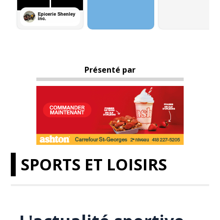
Présenté par
SPORTS ET LOISIRS