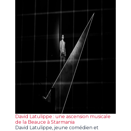
David Latulippe : une ascension musicale
de la Beauce à Starmania
David Latulippe, jeune comédien et